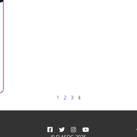
e
e
a
1
2
3
4
© FLASOG 2025